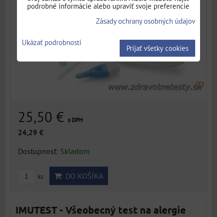
podrobné informácie alebo upraviť svoje preferencie
Zásady ochrany osobných údajov
Ukázať podrobnosti
Prijať všetky cookies
25,50 €
s DPH
24,29 €
Dostupnosť:
Skladom
DO KOŠÍKA
ks
IMUTEST - Všeobecný test na alergie