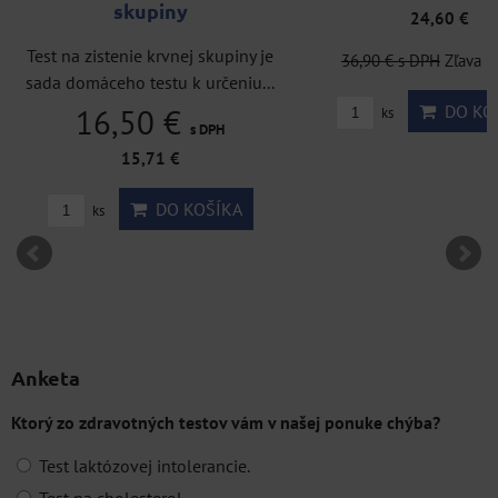
skupiny
24,60 €
Test na zistenie krvnej skupiny je
36,90 €
s DPH
Zľava 1
sada domáceho testu k určeniu...
DO KO
16,50 €
ks
s DPH
15,71 €
DO KOŠÍKA
ks
Anketa
Ktorý zo zdravotných testov vám v našej ponuke chýba?
Test laktózovej intolerancie.
Test na cholesterol.