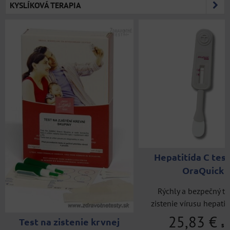
KYSLÍKOVÁ TERAPIA
Hepatitída C tes
OraQuick
Rýchly a bezpečný te
zistenie vírusu hepatitíd
25,83 €
Test na zistenie krvnej
s 