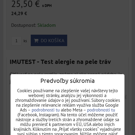
25,50 €
s DPH
24,29 €
Dostupnosť:
Skladom
DO KOŠÍKA
ks
IMUTEST - Test alergie na pele tráv
Citlivosť na pele rastlín, známa aj ako senná nádcha, je
Predvoľby súkromia
jednou z...
Cookies používame na zlepšenie vašej návštevy tejto
webovej stránky, analýzu jej výkonnosti a
zhromažďovanie údajov o jej používaní. Súbory cookies
na zlepšenie relevancie reklám využíva služba Google
Ads –
podrobnosti tu
alebo Meta –
podrobnosti tu
(Facebook, Instagram). Na tento účel môžeme použiť
nástroje a služby tretích strán a zhromaždené údaje sa
môžu preniesť k partnerom v EÚ, USA alebo iných
krajinách. Kliknutím na „Prijať všetky cookies“ vyjadrujete
svoj súhlas s týmto spracovaním. Nižšie môžete nájsť