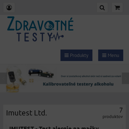
Produkty
Menu
7
Imutest Ltd.
produktov
IMUTEST - Test alergie na mačky