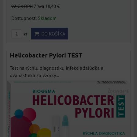
92 €
s DPH
Zľava 18,40 €
Dostupnosť:
Skladom
DO KOŠÍKA
ks
Helicobacter Pylori TEST
Test na rýchlu diagnostiku infekcie žalúdka a
dvanástnika zo vzorky...