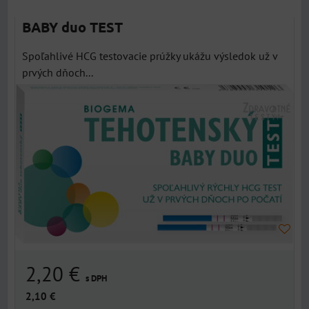
BABY duo TEST
Spoľahlivé HCG testovacie prúžky ukážu výsledok už v
prvých dňoch...
2,20 €
s DPH
2,10 €