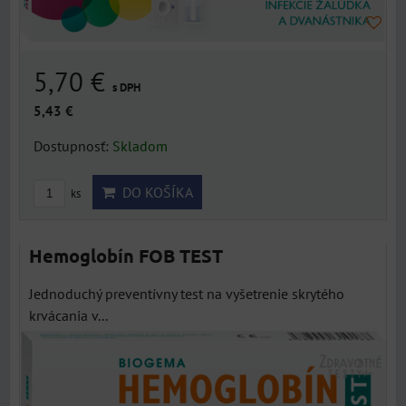
5,70 €
s DPH
5,43 €
Dostupnosť:
Skladom
DO KOŠÍKA
ks
Hemoglobín FOB TEST
Jednoduchý preventívny test na vyšetrenie skrytého
krvácania v...