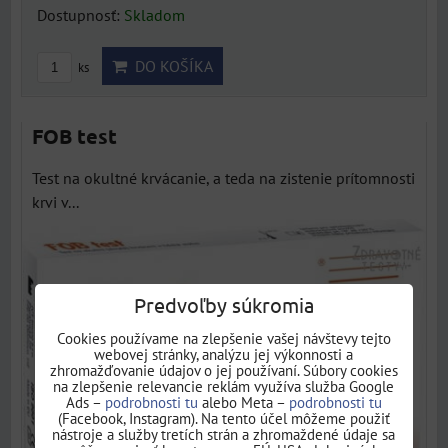
Dostupnosť:
Skladom
DO KOŠÍKA
ks
FOB test
Test na okultné krvácanie, a teda na zistenie prítomnosti
krvi v...
Predvoľby súkromia
Cookies používame na zlepšenie vašej návštevy tejto
webovej stránky, analýzu jej výkonnosti a
zhromažďovanie údajov o jej používaní. Súbory cookies
na zlepšenie relevancie reklám využíva služba Google
Ads –
podrobnosti tu
alebo Meta –
podrobnosti tu
(Facebook, Instagram). Na tento účel môžeme použiť
nástroje a služby tretích strán a zhromaždené údaje sa