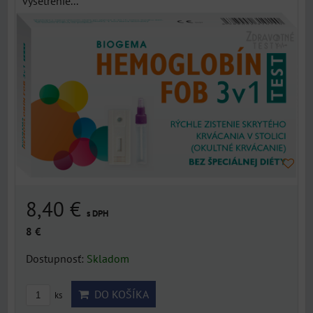
vyšetrenie...
8,40 €
s DPH
8 €
Dostupnosť:
Skladom
DO KOŠÍKA
ks