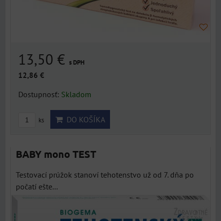
13,50 €
s DPH
12,86 €
Dostupnosť:
Skladom
DO KOŠÍKA
ks
BABY mono TEST
Testovací prúžok stanoví tehotenstvo už od 7. dňa po
počatí ešte...