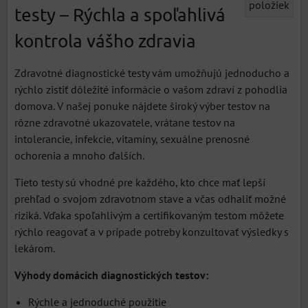
položiek
testy – Rýchla a spoľahlivá
kontrola vášho zdravia
Zdravotné diagnostické testy vám umožňujú jednoducho a
rýchlo zistiť dôležité informácie o vašom zdraví z pohodlia
domova. V našej ponuke nájdete široký výber testov na
rôzne zdravotné ukazovatele, vrátane testov na
intolerancie, infekcie, vitamíny, sexuálne prenosné
ochorenia a mnoho ďalších.
Tieto testy sú vhodné pre každého, kto chce mať lepší
prehľad o svojom zdravotnom stave a včas odhaliť možné
riziká. Vďaka spoľahlivým a certifikovaným testom môžete
rýchlo reagovať a v prípade potreby konzultovať výsledky s
lekárom.
Výhody domácich diagnostických testov:
Rýchle a jednoduché použitie