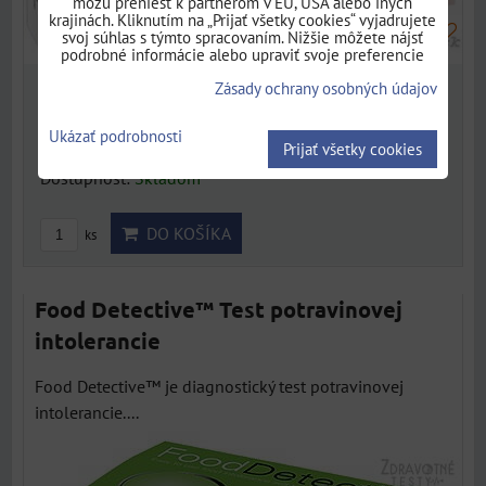
môžu preniesť k partnerom v EÚ, USA alebo iných
krajinách. Kliknutím na „Prijať všetky cookies“ vyjadrujete
svoj súhlas s týmto spracovaním. Nižšie môžete nájsť
podrobné informácie alebo upraviť svoje preferencie
Zásady ochrany osobných údajov
4,05 €
s DPH
3,86 €
Ukázať podrobnosti
Prijať všetky cookies
Dostupnosť:
Skladom
DO KOŠÍKA
ks
Food Detective™ Test potravinovej
intolerancie
Food Detective™ je diagnostický test potravinovej
intolerancie....