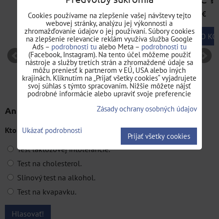
s DPH
15,71 €
Cookies používame na zlepšenie vašej návštevy tejto
webovej stránky, analýzu jej výkonnosti a
zhromažďovanie údajov o jej používaní. Súbory cookies
DO KOŠÍKA
ks
na zlepšenie relevancie reklám využíva služba Google
Ads –
podrobnosti tu
alebo Meta –
podrobnosti tu
(Facebook, Instagram). Na tento účel môžeme použiť
nástroje a služby tretích strán a zhromaždené údaje sa
môžu preniesť k partnerom v EÚ, USA alebo iných
krajinách. Kliknutím na „Prijať všetky cookies“ vyjadrujete
svoj súhlas s týmto spracovaním. Nižšie môžete nájsť
podrobné informácie alebo upraviť svoje preferencie
Zásady ochrany osobných údajov
Anketa
Ktorý zo zdravotných testov vám v našej ponuke chýba?
Ukázať podrobnosti
Prijať všetky cookies
Test laktózovej intolerancie.
Test na cholesterol.
Slinový test na alkohol.
Test na kvapavku.
Hlasovať!