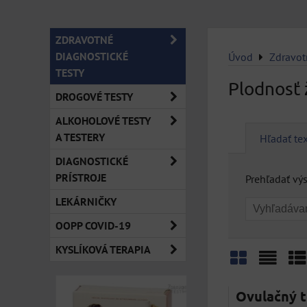
ZDRAVOTNÉ
DIAGNOSTICKÉ
Úvod
Zdravot
TESTY
Plodnosť 
DROGOVÉ TESTY
ALKOHOLOVÉ TESTY
A TESTERY
Hľadať te
DIAGNOSTICKÉ
PRÍSTROJE
Prehľadať výs
LEKÁRNIČKY
OOPP COVID-19
KYSLÍKOVÁ TERAPIA
Mriežka
Zozn
Ta
Ovulačný t