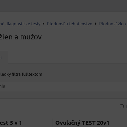
né diagnostické testy
Plodnosť a tehotenstvo
Plodnosť žien
žien a mužov
xt
ledky filtra fulltextom
am
buľka
est 5 v 1
Ovulačný TEST 20v1