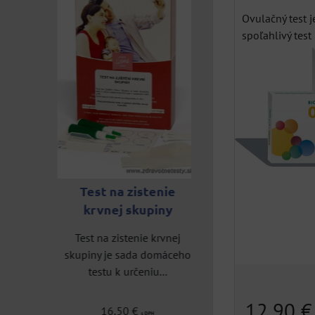
Ovulačný test j
spoľahlivý test 
Hepatitída C tes
-
Test na zistenie
HCV OraQuick
st na
krvnej skupiny
Rýchly a bezpečný test
Test na zistenie krvnej
zistenie vírusu hepatit
skupiny je sada domáceho
odhalí,
C s...
testu k určeniu...
prejavmi
..
12,90 
25,83 €
16,50 €
s DPH
s DPH