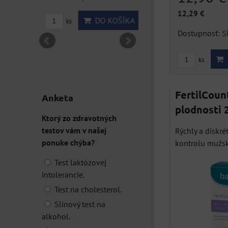
12,29 €
DO KOŠÍ
OŠÍKA
DO KOŠÍKA
ks
ks
Dostupnosť:
S
ks
FertilCoun
Anketa
plodnosti 
Ktorý zo zdravotných
testov vám v našej
Rýchly a diskré
ponuke chýba?
kontrolu mužske
Test laktózovej
intolerancie.
Test na cholesterol.
Slinový test na
alkohol.