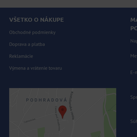
VŠETKO O NÁKUPE
M
P
Obchodné podmienky
Na
Doprava a platba
Me
Reklamácie
Výmena a vrátenie tovaru
E-
Sp
Sú