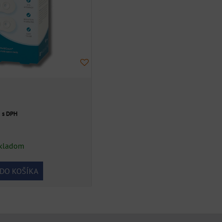
€
s DPH
kladom
DO KOŠÍKA