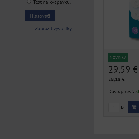
Test na kvapavku.
Hlasovať!
Zobraziť výsledky
NOVINKA
29,59 
28,18 €
Dostupnosť:
S
ks