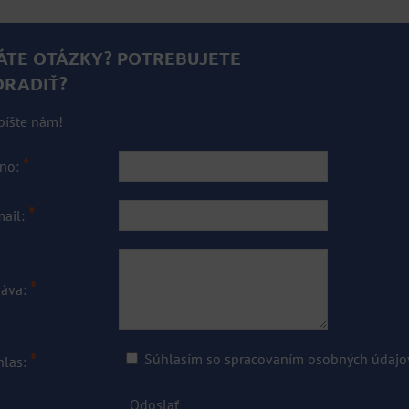
ÁTE OTÁZKY? POTREBUJETE
ORADIŤ?
píšte nám!
*
no:
*
mail:
*
ráva:
*
Súhlasím so spracovaním osobných údajo
hlas:
Odoslať