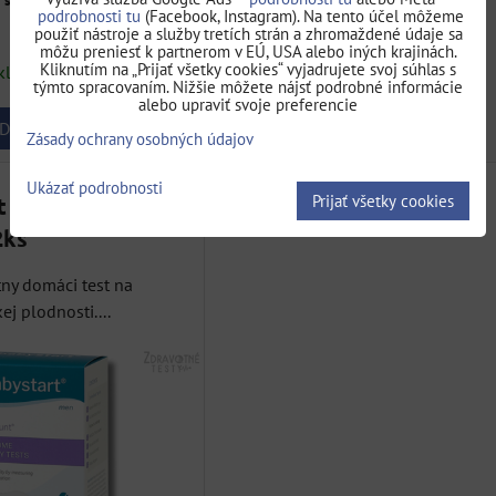
s DPH
s DPH
podrobnosti tu
(Facebook, Instagram). Na tento účel môžeme
12,76 €
použiť nástroje a služby tretích strán a zhromaždené údaje sa
KA
DO KOŠÍKA
DO KOŠÍKA
ks
ks
môžu preniesť k partnerom v EÚ, USA alebo iných krajinách.
Kliknutím na „Prijať všetky cookies“ vyjadrujete svoj súhlas s
kladom
Dostupnosť:
Skladom
týmto spracovaním. Nižšie môžete nájsť podrobné informácie
alebo upraviť svoje preferencie
DO KOŠÍKA
DO KOŠÍKA
ks
Zásady ochrany osobných údajov
Ukázať podrobnosti
Prijať všetky cookies
t Test mužskej
2ks
tny domáci test na
j plodnosti....