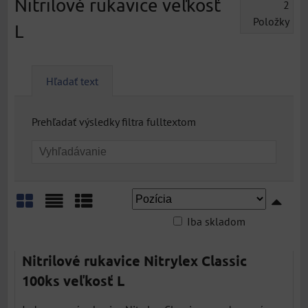
Nitrilové rukavice veľkosť
2
Položky
L
Hľadať text
Prehľadať výsledky filtra fulltextom
Iba skladom
Mriežka
Zoznam
Tabuľka
Nitrilové rukavice Nitrylex Classic
100ks veľkosť L