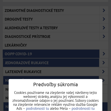
ZDRAVOTNÉ DIAGNOSTICKÉ TESTY
DROGOVÉ TESTY
ALKOHOLOVÉ TESTY A TESTERY
DIAGNOSTICKÉ PRÍSTROJE
LEKÁRNIČKY
OOPP COVID-19
JEDNORAZOVÉ RUKAVICE
LATEXOVÉ RUKAVICE
NITRILOVÉ RUKAVICE
Predvoľby súkromia
NITRILOVÉ RUKAVICE VEĽKOSŤ S
Cookies používame na zlepšenie vašej návštevy tejto
webovej stránky, analýzu jej výkonnosti a
NITRILOVÉ RUKAVICE VEĽKOSŤ M
zhromažďovanie údajov o jej používaní. Súbory cookies
na zlepšenie relevancie reklám využíva služba Google
NITRILOVÉ RUKAVICE VEĽKOSŤ L
Ads –
podrobnosti tu
alebo Meta –
podrobnosti tu