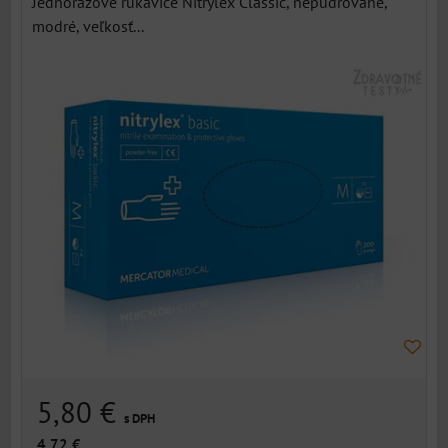
Jednorazové rukavice Nitrylex Classic, nepudrované,
modré, veľkosť...
5,80 €
s DPH
4,72 €