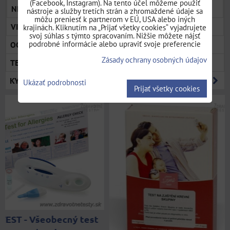
(Facebook, Instagram). Na tento účel môžeme použiť
NITRILOVÉ RUKAVICE VEĽKOSŤ XL
nástroje a služby tretích strán a zhromaždené údaje sa
môžu preniesť k partnerom v EÚ, USA alebo iných
VINYLOVÉ RUKAVICE
krajinách. Kliknutím na „Prijať všetky cookies“ vyjadrujete
svoj súhlas s týmto spracovaním. Nižšie môžete nájsť
podrobné informácie alebo upraviť svoje preferencie
OCHRANNÉ ODEVY
Zásady ochrany osobných údajov
TESTY COVID-19
KYSLÍKOVÁ TERAPIA
Ukázať podrobnosti
Prijať všetky cookies