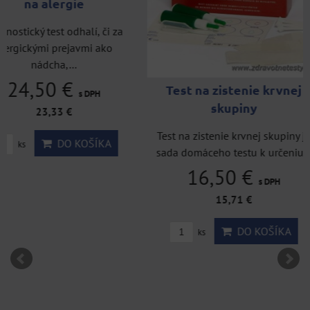
Hepatitída C tes
OraQuick
Rýchly a bezpečný te
zistenie vírusu hepatitíd
25,83 €
Test na zistenie krvnej
s 
skupiny
24,60 €
Test na zistenie krvnej skupiny je
36,90 €
s DPH
Zľava 1
sada domáceho testu k určeniu...
DO KO
16,50 €
ks
s DPH
15,71 €
DO KOŠÍKA
ks