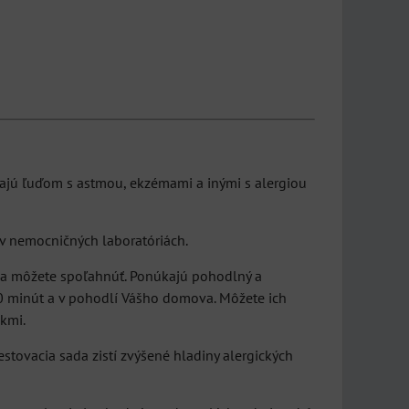
hajú ľuďom s astmou, ekzémami a inými s alergiou
ú v nemocničných laboratóriách.
 sa môžete spoľahnúť. Ponúkajú pohodlný a
o 30 minút a v pohodlí Vášho domova. Môžete ich
ekmi.
stovacia sada zistí zvýšené hladiny alergických