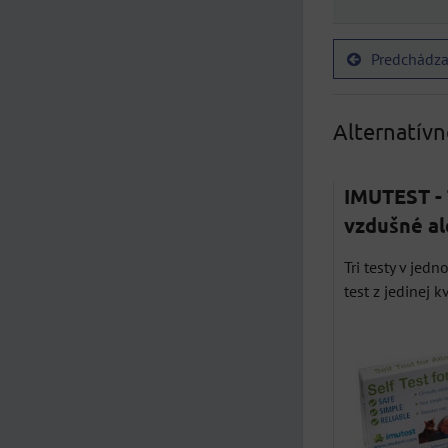
Predchádza
Alternatív
IMUTEST - 
vzdušné a
Tri testy v jedn
test z jedinej kv