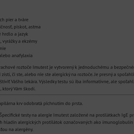
h pier a tváre
ičnosť, piskot, astma
 hrdlo a jazyk
, vyrážky a ekzémy
nie
 alebo anafylaxia
prachové roztoče Imutest je vytvorený k jednoduchému a bezpečn
i zistí, či ste, alebo nie ste alergický na roztoče. Je presný a spoľ
íviť Vášho lekára. Výsledky testu sú iba informatívne, ale spoľah
, ktorý Vám škodí.
pilárna krv odobratá pichnutím do prsta.
Špecifické testy na alergie Imutest založené na protilátkach IgE
h hladín alergických protilátok označovaných ako imunoglobulín E 
sťou na alergény.