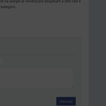
est na alergie je vhodný pre dospelých a deti nad 6
kategórií.
Odoslať