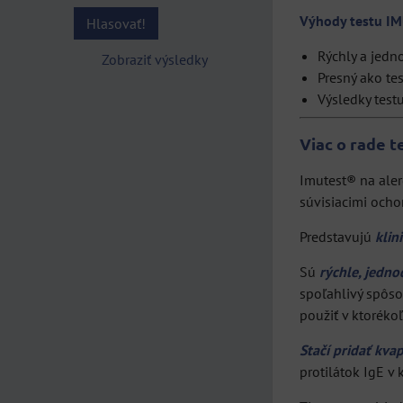
Výhody testu I
Hlasovať!
Rýchly a jedn
Zobraziť výsledky
Presný ako tes
Výsledky test
Viac o rade 
Imutest® na aler
súvisiacimi ocho
Predstavujú
klin
Sú
rýchle, jedno
spoľahlivý spôsob
použiť v ktoréko
Stačí pridať kva
protilátok IgE v 