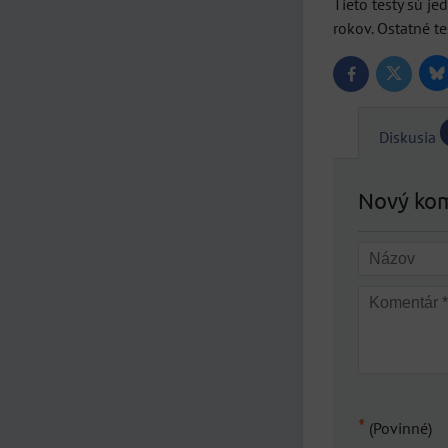
Tieto testy sú je
rokov. Ostatné t
Bl
Twitter
Facebook
Diskusia
Nový ko
*
(Povinné)