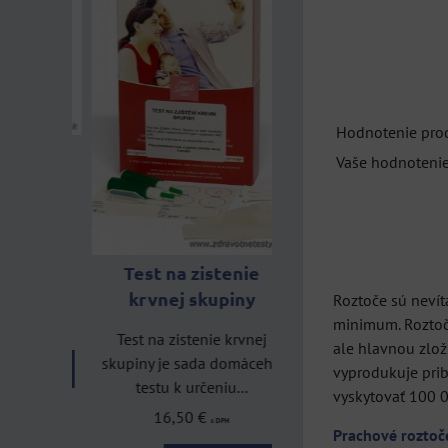
Hodnotenie pro
-
Vaše hodnotenie
Hepatitída C tes
st na
HCV OraQuick
Rýchly a bezpečný test
odhalí,
zistenie vírusu hepatit
prejavmi
Test na zistenie
C s...
..
krvnej skupiny
Roztoče sú nevít
25,83 €
minimum. Roztoč 
s DPH
Test na zistenie krvnej
ale hlavnou zlož
DO KOŠÍ
skupiny je sada domáceho
ks
OŠÍKA
vyprodukuje prib
testu k určeniu...
vyskytovať 100 0
16,50 €
s DPH
Prachové roztoč