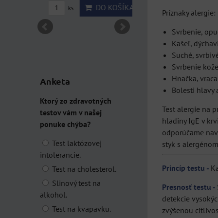
DO KOŠÍKA
ks
Príznaky alergie:
Svrbenie, opuc
Kašeľ, dýchav
Suché, svrbivé
Svrbenie kože
Hnačka, vraca
Anketa
Bolesti hlavy
Ktorý zo zdravotných
Test alergie na 
testov vám v našej
hladiny IgE v krv
ponuke chýba?
odporúčame navšt
Test laktózovej
styk s alergénom
intolerancie.
Princíp testu -
Ka
Test na cholesterol.
Slinový test na
Presnosť testu -
alkohol.
detekcie vysokýc
Test na kvapavku.
zvýšenou citlivo