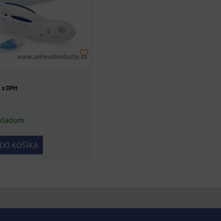
€
s DPH
kladom
DO KOŠÍKA