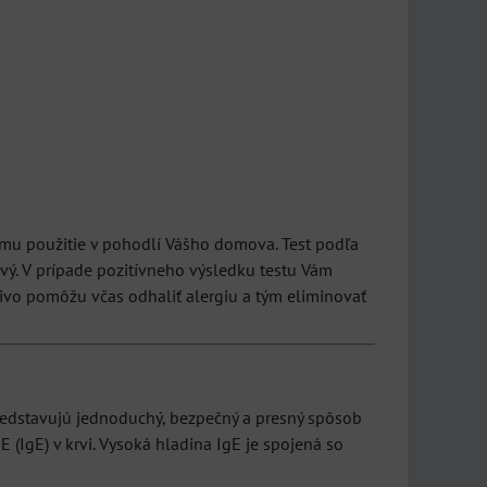
ému použitie v pohodlí Vášho domova. Test podľa
ahlivý. V prípade pozitívneho výsledku testu Vám
livo pomôžu včas odhaliť alergiu a tým eliminovať
 predstavujú jednoduchý, bezpečný a presný spôsob
(IgE) v krvi. Vysoká hladina IgE je spojená so