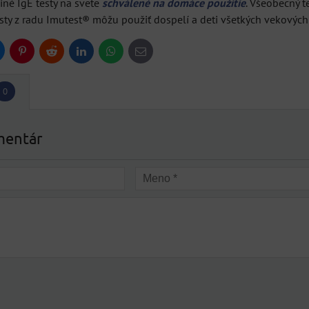
diné IgE testy na svete
schválené na domáce použitie
. Všeobecný t
esty z radu Imutest® môžu použiť dospelí a deti všetkých vekových 
uesky
Pinterest
Reddit
LinkedIn
WhatsApp
E-
mail
0
mentár