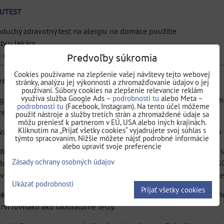
MUTEST
oduchý zdravotný test na alergiu na domáce použitie
ty u lekára
u do 30 minút - nie je potrebné čakať na výsledky niekoľko dní
Predvoľby súkromia
Cookies používame na zlepšenie vašej návštevy tejto webovej
testov IMUTEST
stránky, analýzu jej výkonnosti a zhromažďovanie údajov o jej
používaní. Súbory cookies na zlepšenie relevancie reklám
využíva služba Google Ads –
podrobnosti tu
alebo Meta –
gie je kompletný rad domácich preventívnych testov, ktoré pomá
podrobnosti tu
(Facebook, Instagram). Na tento účel môžeme
reniami zistiť, čo by mohlo byť spúšťačom ich príznakov.
použiť nástroje a služby tretích strán a zhromaždené údaje sa
môžu preniesť k partnerom v EÚ, USA alebo iných krajinách.
Kliknutím na „Prijať všetky cookies“ vyjadrujete svoj súhlas s
icky overené IgE krvné testy
alergií, presne také, aké sa používaj
týmto spracovaním. Nižšie môžete nájsť podrobné informácie
alebo upraviť svoje preferencie
duché, bezpečné
a poskytujú klinicky
overené výsledky
, na ktoré
Zásady ochrany osobných údajov
 ako zistiť, na ktoré z najčastejších alergénov ste citlivý a to d
ľvek ročné obdobie a Váš výsledok nie je ovplyvnený užívanými li
Ukázať podrobnosti
Prijať všetky cookies
pku krvi
získanú bezpečne a ľahko z pichnutia do prsta. Imutest® te
krvi rovnako ako laboratórne testy.