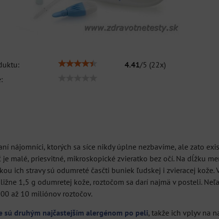
iScreen® 9 -
duktu:
4.41
/
5
(
22
x)
jednorázový test na
:
t
Autolekárnička
drogy zo slín
AUTOLEKÁRNIČKA pre
-AMP, THC, OXY, COC, OPI,
Slovenskú republiku,
 pre
MET, K2, MTD, BZO-
zafóliovaná, v textilnom...
ídy
Jednorázový test na...
9,20 €
14,60 €
aní nájomníci, ktorých sa síce nikdy úplne nezbavíme, ale zato exi
s DPH
s DPH
je malé, priesvitné, mikroskopické zvieratko bez očí. Na dĺžku mer
DO KOŠÍKA
DO KOŠÍKA
ks
ks
kou ich stravy sú odumreté časčti buniek ľudskej i zvieracej kože
KA
ližne 1,5 g odumretej kože, roztočom sa darí najmä v posteli. Neľa
00 až 10 miliónov roztočov.
e sú druhým najčastejším alergénom po peli
, takže ich vplyv na 