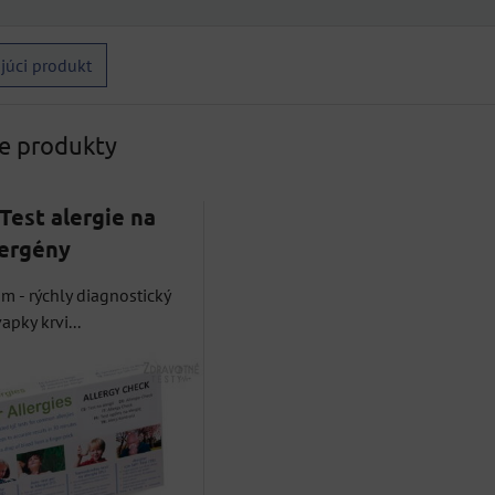
júci produkt
ne produkty
Test alergie na
lergény
om - rýchly diagnostický
apky krvi...