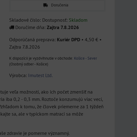
Doručenia
Skladové číslo:
Dostupnosť:
Skladom
Doručíme dňa:
Zajtra
7.8.2026
Alkohol tester AF 20
Kuriér DPD
•
4,50 €
•
IMUTEST -
Zajtra
7.8.2026
Nový vysokopresný tester
Všeobecný test na
alkoholu s
Košice - Sever
alergie
(Osobný odber - Košice)
elektrochemickým čidlom
v cene...
Diagnostický test odhalí,
Výrobca:
Imutest Ltd.
109 €
či za alergickými prejavmi
s DPH
ako nádcha,...
stuje veľa možností, ako ich počet zmenšiť na
DO KOŠÍKA
ks
24,50 €
ia iba 0,2 - 0,3 mm. Roztoče konzumujú viac vecí,
s DPH
. Vzhľadom k tomu, že človek priemerne za 1 týždeň
DO KOŠÍKA
ks
kajte sa, ale v typickom matraci sa môže
naše zdravie je pomerne významný.