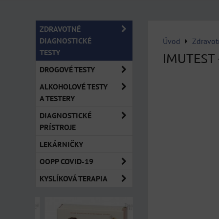
ZDRAVOTNÉ
DIAGNOSTICKÉ
Úvod
Zdravot
TESTY
IMUTEST -
DROGOVÉ TESTY
ALKOHOLOVÉ TESTY
A TESTERY
DIAGNOSTICKÉ
PRÍSTROJE
LEKÁRNIČKY
OOPP COVID-19
KYSLÍKOVÁ TERAPIA