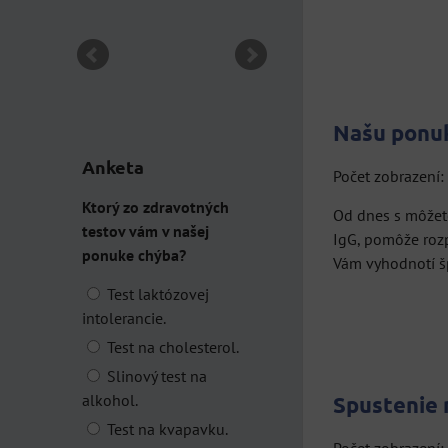
DO KOŠÍKA
ks
Našu ponuk
Anketa
Počet zobrazení
Ktorý zo zdravotných
Od dnes s môžete
testov vám v našej
IgG, pomôže rozp
ponuke chýba?
Vám vyhodnotí š
Test laktózovej
intolerancie.
Test na cholesterol.
Slinový test na
alkohol.
Spustenie
Test na kvapavku.