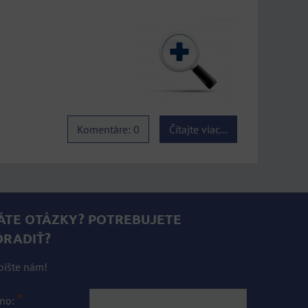
Komentáre: 0
Čítajte viac...
ÁTE OTÁZKY? POTREBUJETE
ORADIŤ?
píšte nám!
*
no: