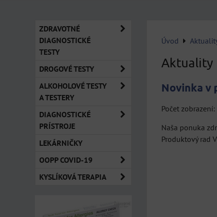
ZDRAVOTNÉ
DIAGNOSTICKÉ
Úvod
Aktualit
TESTY
Aktuality
DROGOVÉ TESTY
ALKOHOLOVÉ TESTY
Novinka v 
A TESTERY
Počet zobrazení
DIAGNOSTICKÉ
PRÍSTROJE
Naša ponuka zdra
Produktový rad Vi
LEKÁRNIČKY
OOPP COVID-19
KYSLÍKOVÁ TERAPIA