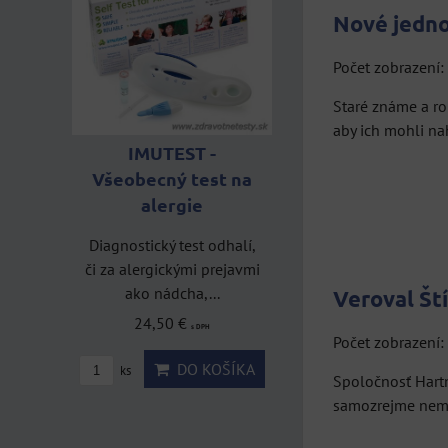
Nové jednor
Počet zobrazení
Staré známe a ro
aby ich mohli na
IMUTEST -
Všeobecný test na
alergie
Rýc
Diagnostický test odhalí,
zi
či za alergickými prejavmi
Test na zistenie
ako nádcha,...
Veroval Ští
krvnej skupiny
24,50 €
s DPH
Test na zistenie krvnej
Počet zobrazení
skupiny je sada domáceho
DO KOŠÍKA
ks
Spoločnosť Hartm
testu k určeniu...
samozrejme nemô
16,50 €
s DPH