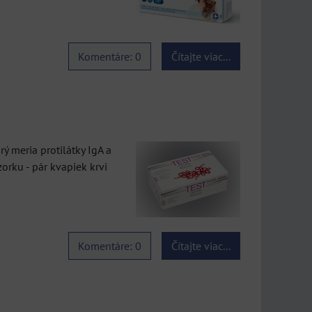
Komentáre: 0
Čítajte viac...
ý meria protilátky IgA a
rku - pár kvapiek krvi
Komentáre: 0
Čítajte viac...