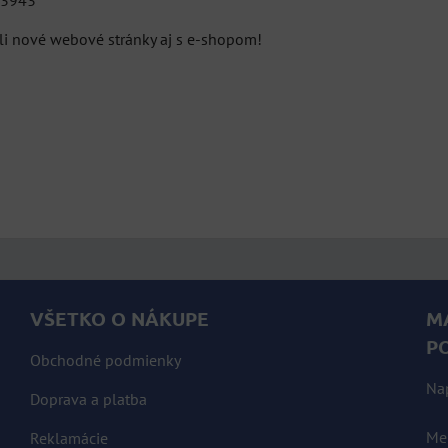
: 3943
li nové webové stránky aj s e-shopom!
VŠETKO O NÁKUPE
M
P
Obchodné podmienky
Na
Doprava a platba
Me
Reklamácie