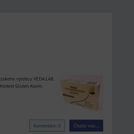
cúzskeho výrobcu VEDA.LAB.
chlotest Gluten Alarm.
Komentáre: 0
Čítajte viac...