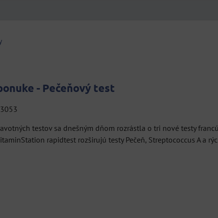
y
ponuke - Pečeňový test
: 3053
votných testov sa dnešným dňom rozrástla o tri nové testy fran
taminStation rapidtest rozširujú testy Pečeň, Streptococcus A a rý