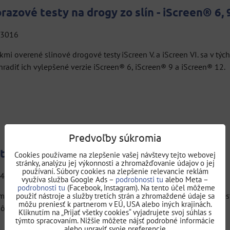
azové testy na drogy zo slín - iScreen® 6, 
: 3016
kmi overené slinové drogové testy iScreen V. a iScreen VI. sa v tý
iScreen® 9 -
hradiť ich vylepšené verzie iScreen® 6, iScreen® 9 a iScreen® 12.
jednorázový test na
Hepatitída C test
Au
drogy zo slín
HCV OraQuick
AUTO
-AMP, THC, OXY, COC, OPI,
Slov
hly a bezpečný test pre
MET, K2, MTD, BZO-
zafólio
stenie vírusu hepatitídy
Jednorázový test na...
Predvoľby súkromia
C s...
14,60 €
tna žľaza
Cookies používame na zlepšenie vašej návštevy tejto webovej
s DPH
25,83 €
stránky, analýzu jej výkonnosti a zhromažďovanie údajov o jej
s DPH
používaní. Súbory cookies na zlepšenie relevancie reklám
DO KOŠÍKA
ks
: 4424
ks
využíva služba Google Ads –
podrobnosti tu
alebo Meta –
DO KOŠÍKA
ks
podrobnosti tu
(Facebook, Instagram). Na tento účel môžeme
ann rozširuje produktový rad diagnostických testov Veroval o test
použiť nástroje a služby tretích strán a zhromaždené údaje sa
môžu preniesť k partnerom v EÚ, USA alebo iných krajinách.
že chýbať ani v našej ponuke!
Kliknutím na „Prijať všetky cookies“ vyjadrujete svoj súhlas s
týmto spracovaním. Nižšie môžete nájsť podrobné informácie
alebo upraviť svoje preferencie