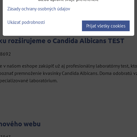
Zásady ochrany osobných údajov
Ukázať podrobnosti
Prijať všetky cookies
u rozširujeme o Candida Albicans TEST
: 8692
 v našom eshope zakúpiť už aj profesionálny laboratórny test, ktor
oznať premnoženie kvasinky Candida Albicans. Doma odobratú vzo
pecializované laboratórium.
 nového webu