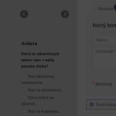
DO KOŠÍKA
ks
Diskusia
Nový ko
Anketa
Ktorý zo zdravotných
testov vám v našej
ponuke chýba?
Test laktózovej
intolerancie.
*
(Povinné)
Test na cholesterol.
Slinový test na
alkohol.
Predchádza
Test na kvapavku.