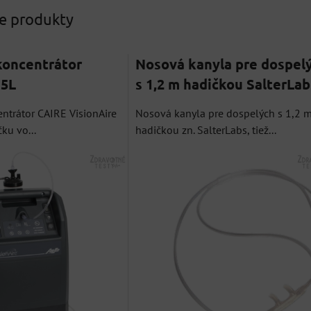
ne produkty
koncentrátor
Nosová kanyla pre dospel
 5L
s 1,2 m hadičkou SalterLab
entrátor CAIRE VisionAire
Nosová kanyla pre dospelých s 1,2 
ku vo...
hadičkou zn. SalterLabs, tiež...