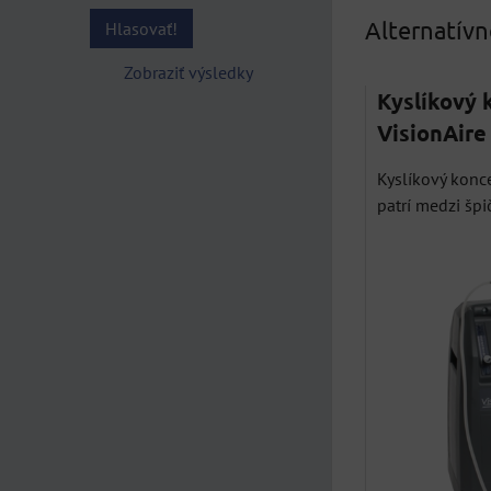
Alternatív
Hlasovať!
Zobraziť výsledky
Kyslíkový 
VisionAire
Kyslíkový konc
patrí medzi špič