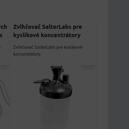
ých
Zvlhčovač SalterLabs pre
s
kyslíkové koncentrátory
m
Zvlhčovač SalterLabs pre kyslíkové
koncentrátory.