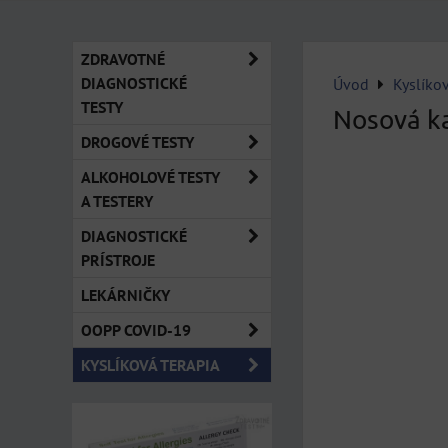
ZDRAVOTNÉ
DIAGNOSTICKÉ
Úvod
Kyslíkov
TESTY
Nosová ka
DROGOVÉ TESTY
ALKOHOLOVÉ TESTY
A TESTERY
DIAGNOSTICKÉ
PRÍSTROJE
LEKÁRNIČKY
OOPP COVID-19
KYSLÍKOVÁ TERAPIA