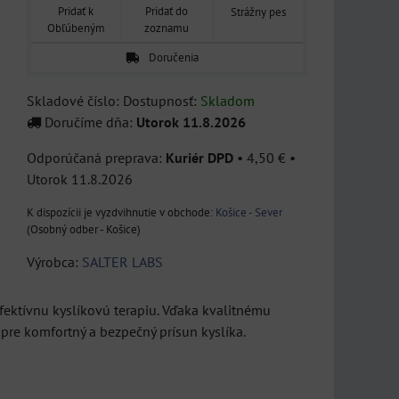
Pridať k
Pridať do
Strážny pes
Obľúbeným
zoznamu
Doručenia
Skladové číslo:
Dostupnosť:
Skladom
Alkohol tester AF 20
Doručíme dňa:
Utorok
11.8.2026
IMUTEST -
Nový vysokopresný tester
Všeobecný test na
Kuriér DPD
•
4,50 €
•
alkoholu s
Utorok
11.8.2026
alergie
elektrochemickým čidlom
v cene...
Košice - Sever
Diagnostický test odhalí,
(Osobný odber - Košice)
.
109 €
či za alergickými prejavmi
s DPH
ako nádcha,...
Výrobca:
SALTER LABS
DO KOŠÍKA
ks
24,50 €
s DPH
ektívnu kyslíkovú terapiu. Vďaka kvalitnému
DO KOŠÍKA
ks
pre komfortný a bezpečný prísun kyslíka.