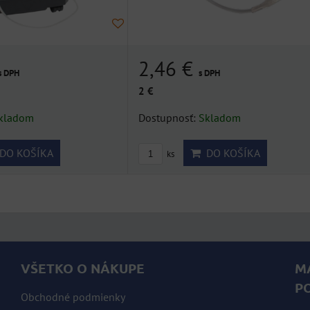
2,46 €
s DPH
s DPH
2 €
kladom
Dostupnosť:
Skladom
DO KOŠÍKA
DO KOŠÍKA
ks
VŠETKO O NÁKUPE
M
P
Obchodné podmienky