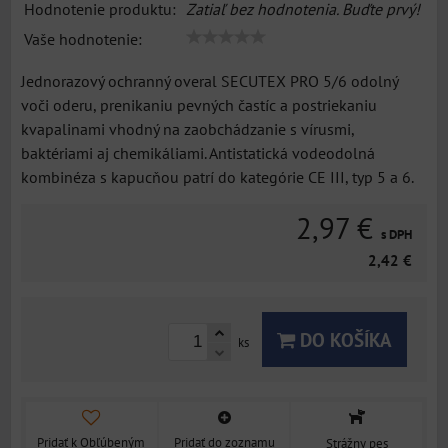
Hodnotenie produktu:
Zatiaľ bez hodnotenia. Buďte prvý!
Vaše hodnotenie:
Jednorazový ochranný overal SECUTEX PRO 5/6 odolný
voči oderu, prenikaniu pevných častíc a postriekaniu
kvapalinami vhodný na zaobchádzanie s vírusmi,
baktériami aj chemikáliami. Antistatická vodeodolná
kombinéza s kapucňou patrí do kategórie CE III, typ 5 a 6.
2,97 €
s DPH
2,42 €
DO KOŠÍKA
ks
Pridať k Obľúbeným
Pridať do zoznamu
Strážny pes