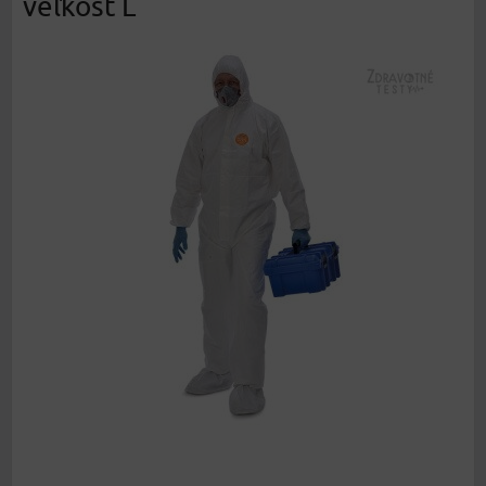
veľkosť L