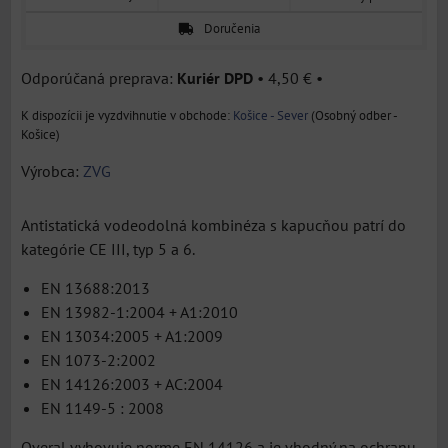
Doručenia
Kuriér DPD
•
4,50 €
•
Košice - Sever
(Osobný odber -
Košice)
Výrobca:
ZVG
Antistatická vodeodolná kombinéza s kapucňou patrí do
kategórie CE III, typ 5 a 6.
EN 13688:2013
EN 13982-1:2004 + A1:2010
EN 13034:2005 + A1:2009
EN 1073-2:2002
EN 14126:2003 + AC:2004
EN 1149-5 : 2008
Overal vyhovuje norme EN 14126 a je vhodný na ochranu