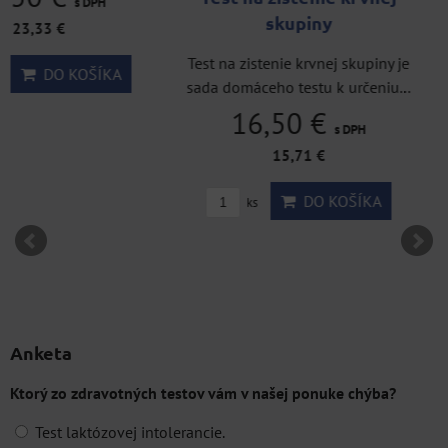
s 
skupiny
24,60 €
Test na zistenie krvnej skupiny je
36,90 €
s DPH
Zľava 1
sada domáceho testu k určeniu...
DO KO
16,50 €
ks
s DPH
15,71 €
DO KOŠÍKA
ks
Anketa
Ktorý zo zdravotných testov vám v našej ponuke chýba?
Test laktózovej intolerancie.