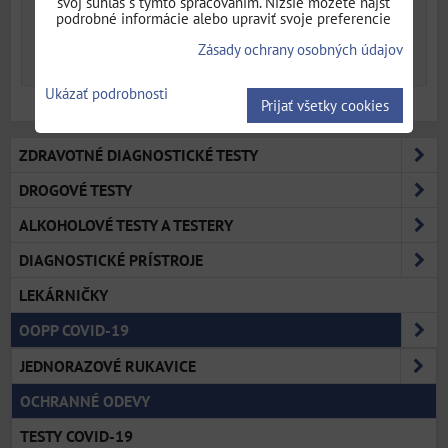
svoj súhlas s týmto spracovaním. Nižšie môžete nájsť
Dostupnosť:
Skladom
podrobné informácie alebo upraviť svoje preferencie
Zásady ochrany osobných údajov
DO KOŠÍKA
ks
Ukázať podrobnosti
Prijať všetky cookies
ZDRAVOTNÉ DIAGNOSTICKÉ TESTY
DROGOVÉ TESTY
ALKOHOLOVÉ TESTY A TESTERY
DIAGNOSTICKÉ PRÍSTROJE
LEKÁRNIČKY
OOPP COVID-19
JEDNORAZOVÉ RUKAVICE
OCHRANNÉ ODEVY
TESTY COVID-19