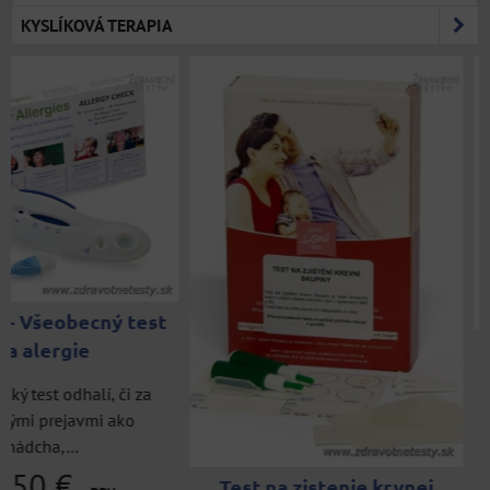
KYSLÍKOVÁ TERAPIA
Hepatitída C tes
OraQuick
Rýchly a bezpečný te
zistenie vírusu hepatitíd
25,83 €
Test na zistenie krvnej