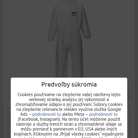
Predvoľby súkromia
Cookies používame na zlepšenie vašej návštevy tejto
webovej stránky, analýzu jej výkonnosti a
zhromažďovanie údajov o jej používaní. Súbory cookies
na zlepšenie relevancie reklám využíva služba Google
Ads –
podrobnosti tu
alebo Meta –
podrobnosti tu
2,97 €
(Facebook, Instagram). Na tento účel môžeme použiť
s DPH
nástroje a služby tretích strán a zhromaždené údaje sa
2,42 €
môžu preniesť k partnerom v EÚ, USA alebo iných
krajinách. Kliknutím na „Prijať všetky cookies“ vyjadrujete