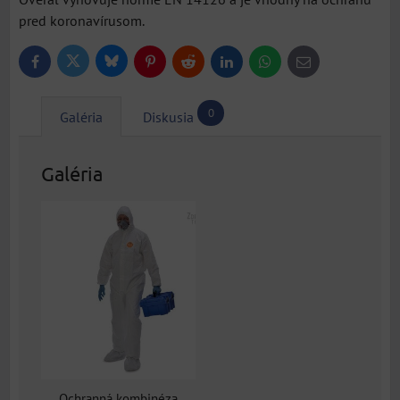
pred koronavírusom.
Bluesky
Twitter
Facebook
Pinterest
Reddit
LinkedIn
WhatsApp
E-
mail
0
Galéria
Diskusia
Galéria
Ochranná kombinéza