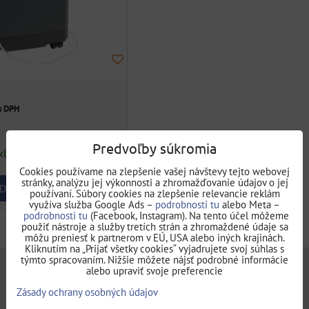
iScreen® 9 -
jednorázový test na
s DPH
Hepatitída C test
drogy zo slín
HCV OraQuick
Predvoľby súkromia
-AMP, THC, OXY, COC, OPI,
kladom
Rýchly a bezpečný test pre
MET, K2, MTD, BZO-
Cookies používame na zlepšenie vašej návštevy tejto webovej
zistenie vírusu hepatitídy
Jednorázový test na...
stránky, analýzu jej výkonnosti a zhromažďovanie údajov o jej
DO KOŠÍKA
používaní. Súbory cookies na zlepšenie relevancie reklám
C s...
14,60 €
využíva služba Google Ads –
podrobnosti tu
alebo Meta –
s DPH
podrobnosti tu
(Facebook, Instagram). Na tento účel môžeme
25,83 €
s DPH
použiť nástroje a služby tretích strán a zhromaždené údaje sa
DO KOŠÍKA
ks
môžu preniesť k partnerom v EÚ, USA alebo iných krajinách.
Kliknutím na „Prijať všetky cookies“ vyjadrujete svoj súhlas s
DO KOŠÍKA
o
ks
týmto spracovaním. Nižšie môžete nájsť podrobné informácie
alebo upraviť svoje preferencie
Zásady ochrany osobných údajov