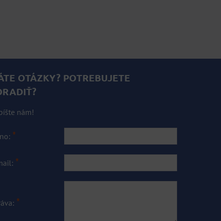
ÁTE OTÁZKY? POTREBUJETE
ORADIŤ?
píšte nám!
*
no:
*
mail:
*
ráva: