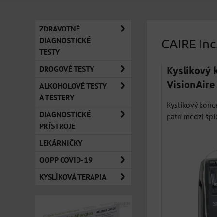
ZDRAVOTNÉ
DIAGNOSTICKÉ
CAIRE Inc
TESTY
DROGOVÉ TESTY
Kyslíkový 
VisionAire
ALKOHOLOVÉ TESTY
A TESTERY
Kyslíkový konc
DIAGNOSTICKÉ
patrí medzi špič
PRÍSTROJE
LEKÁRNIČKY
OOPP COVID-19
KYSLÍKOVÁ TERAPIA