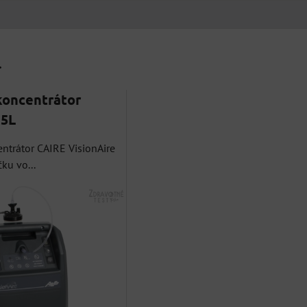
.
koncentrátor
 5L
entrátor CAIRE VisionAire
ku vo...