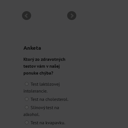
DO KOŠÍKA
ks
Anketa
Ktorý zo zdravotných
testov vám v našej
ponuke chýba?
Test laktózovej
intolerancie.
Test na cholesterol.
Slinový test na
alkohol.
Test na kvapavku.