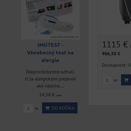
F 20
1115 €
IMUTEST -
ster
Všeobecný test na
906,50 €
alergie
dlom
Dostupnosť:
S
Diagnostický test odhalí,
či za alergickými prejavmi
Test na zistenie
ks
ako nádcha,...
krvnej skupiny
ÍKA
24,50 €
s DPH
Test na zistenie krvnej
skupiny je sada domáceh
DO KOŠÍKA
ks
testu k určeniu...
16,50 €
s DPH