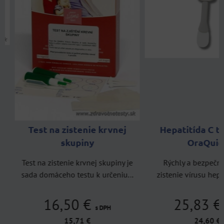
Test na zistenie krvnej
Hepatitída C tes
skupiny
OraQuick
Test na zistenie krvnej skupiny je
Rýchly a bezpečný te
sada domáceho testu k určeniu...
zistenie vírusu hepatitíd
16,50 €
25,83 €
s DPH
s 
15,71 €
24,60 €