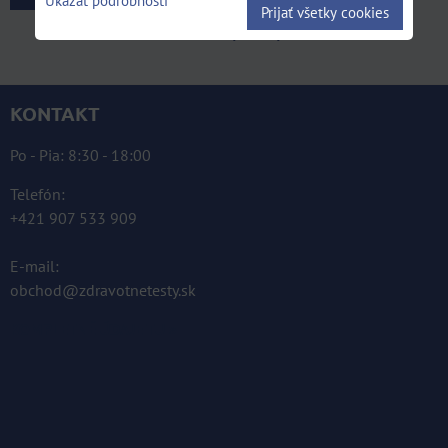
Ukázať podrobnosti
Prijať všetky cookies
Zobraziť výsledky
KONTAKT
Po - Pia: 8:30 - 18:00
Telefón:
+421 907 533 909
E-mail:
obchod@zdravotnetesty.sk
KOMPLETNÉ ÚDAJE TU »